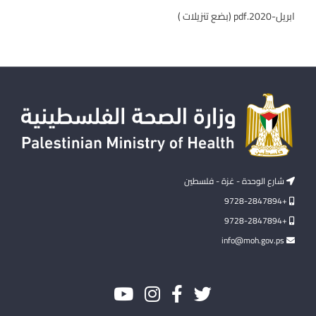
ابريل-2020.pdf (بضع تنزيلات )
شارع الوحدة - غزة - فلسطين
+9728-2847894
+9728-2847894
info@moh.gov.ps