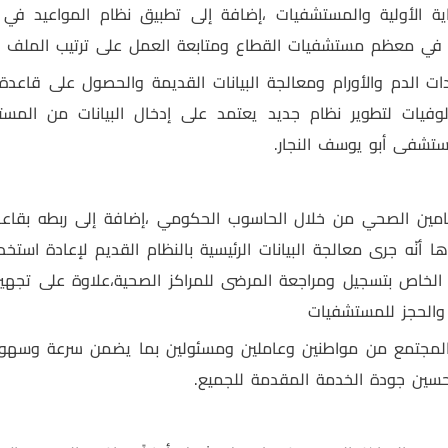
ية الأولية والمستشفيات ،إضافة إلى
تطبيق نظام المواعيد في ا
ـر في معظم مستشفيات القطاع ومتابعة العمل على ترتيب الملف ا
يادات الدم والأورام ومعالجة البيانات القديمة والحصول على قاعدة 
وفيات لتطوير نظام جديد يعتمد على إدخال البيانات من المس
ستشفى أبو يوسف النجار.
امين الصحي من خلال الحاسوب الحكومي ،إضافة إلى ربطه بقاعدة
ه جرى معالجة البيانات الرئيسية بالنظام القديم لإعادة استخدام
ة الخاص بتسجيل ومراجعة المرضى للمراكز الصحية،علاوة على تجهيز ن
والحجز للمستشفيات
المجتمع من مواطنين وعاملين ومسئولين بما يضمن سرعة وسهول
حسين جودة الخدمة المقدمة للجميع.