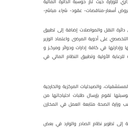
للوزارة حيث تمّ حوسبة الدائرة المالية
(عروض أسعار-مناقصات- عقود- شراء مباشر-
 دائرة النقل والمواصلات إضافة إلى تطبيق
 التخصصي على أدوية المرضى واعتماد الوزير
 وإدارتها في كافة إدارات ودوائر ومركـز و
للرعاية الأولية وتطبيق النظام المالي في
المستشفيات، والصيدليات المركزية والخارجية
بتها تقوم بإرسال طلبات احتياجاتها من
قب وزارة الصحة متابعة العمل في المخازن
فة إلى تطوير نظام الصادر والوارد في بعض