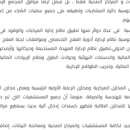
و المراكز الصحية فقط ، بل شمل أيضاً مرافق المجمع الإداري 
 حوسبة دائرة المشتريات وتطبيقه على جميع عمليات الشراء من 
هم.
وسبة
في عدة دوائر منها
تطبيق نظام إدارة المركبات والوقود في
ية،حوسبة نظام لإدارة أدوية العلاج التخصصي وموافقات لجنة العلاج
ون الدولي،تطبيق نظام لإدارة العهدة المستديمة وحركاتها وأرصدتها
لية والحسابات النهائية وحوادث الطرق ونظام الإيرادات المالية 
المالية، وتدريب الطواقم الإدارية.
ي المخازن المركزية ومخازن الرعاية الأولية الرئيسية وبعض مخازن 
مة للهندسة والصيانة، منوهاً
أنّ
جميع المستشفيات التي تم حوس
فها للمخازن الطالبة فتظهر كسندات إدخال آلية بحيث يستطيع مرا
الجرد لكافة المستشفيات والمراكز الصحية ومعالجة البيانات، إضا