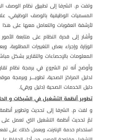
ولفت م. الشرفا
إلى تطبيق نظام الوصف ال
المسميات الوظيفية بالوصف الوظيفي، علاو
لأرشفة العقوبات والتعامل معها على هذا ال
وأشار إلى قدرة النظام على متابعة الأمور
الوزارة وإجراء بعض التغييرات المطلوبة، وب
المعلومات بالإحصاءات والتقارير بشكل مباشر
وأوضح أنه تم الشروع في برمجة نظام تقاري
لدليل المراكز الصحية، تطويـــر وبرمجة موق
دليل الخدمات الصحية (دليل ورقي).
تطوير أنظمة التشغيل في الشبكات و الح
و لفت م. الشرفا إلى تحديث وتطوير أنظمة ال
تمّ تحديث أنظمة التشغيل التي تعمل عل
استخدام خدمة الإنترنت، ويعمل كذلك على تفع
التشغيل مفتوحة المصدر، من أجل الحفاظ على 