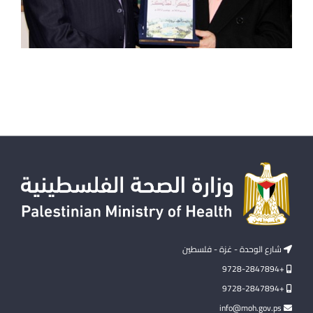
شارع الوحدة - غزة - فلسطين
+9728-2847894
+9728-2847894
info@moh.gov.ps