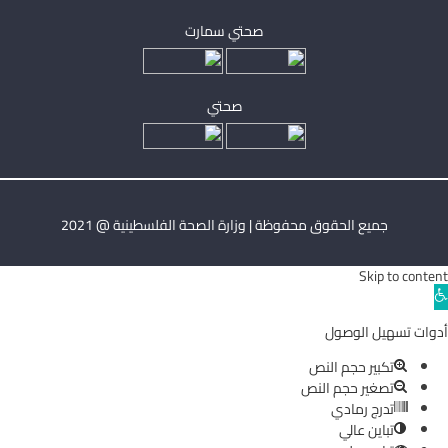
صحتي سمارت
صحتي
جميع الحقوق محفوظة | وزارة الصحة الفلسطينية @ 2021
Skip to content
Ope
toolba
أدوات تسهيل الوصول
تكبير حجم النص
تصغير حجم النص
تدرج رمادي
تباين عالي