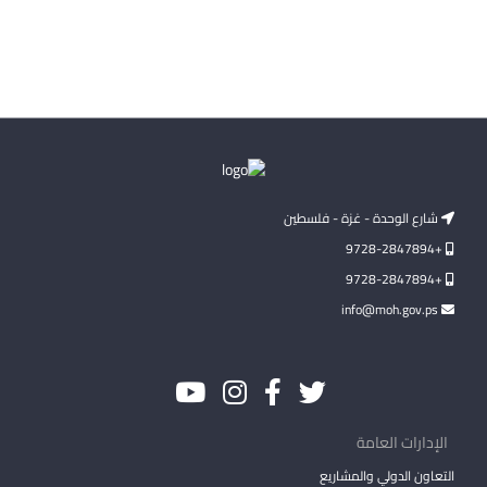
شارع الوحدة - غزة - فلسطين
+9728-2847894
+9728-2847894
info@moh.gov.ps
الإدارات العامة
التعاون الدولي والمشاريع