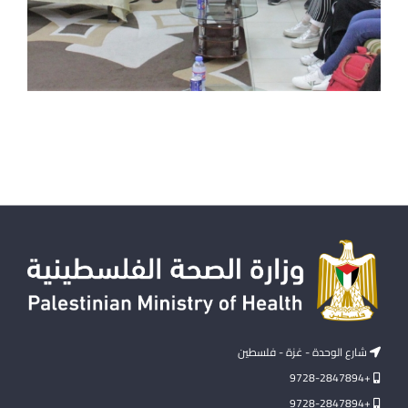
شارع الوحدة - غزة - فلسطين
+9728-2847894
+9728-2847894