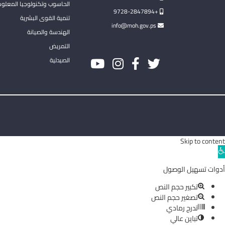
الحاسوب وتكنولوجيا المعلو
+9728-2847894
تنمية القوى البشرية
info@moh.gov.ps
الهندسة والصيانة
التمريض
الصيدلية
Skip to content
Ope
toolba
أدوات تسهيل الوصول
تكبير حجم النص
تصغير حجم النص
تدرج رمادي
تباين عالي