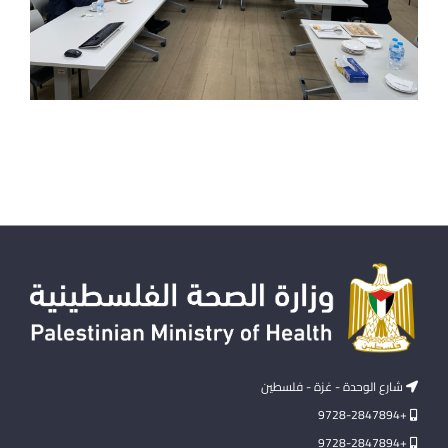
شارع الوحدة - غزة - فلسطين
+9728-2847894
+9728-2847894