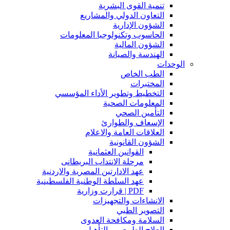
تنمية القوى البشرية
التعاون الدولي والمشاريع
الشؤون الإدارية
الحاسوب وتكنولوجيا المعلومات
الشؤون المالية
الهندسة والصيانة
الوحدات
الطب الخاص
المختبرات
التخطيط وتطوير الأداء المؤسسي
المعلومات الصحية
التأمين الصحي
الإسعاف والطوارئ
العلاقات العامة والاعلام
الشؤون القانونية
القوانين العثمانية
مرحلة الانتداب البريطانى
عهد الادارتين المصرية والاردنية
عهد السلطة الوطنية الفلسطينية
PDF | قرارت وزارية
الانشاءات والتجهيزات
التصوير الطبي
السلامة ومكافحة العدوى
العلاج الطبيعي و التأهيل