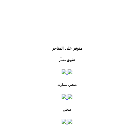
متوفر على المتاجر
تطبيق مساْر
صحتي سمارت
صحتي