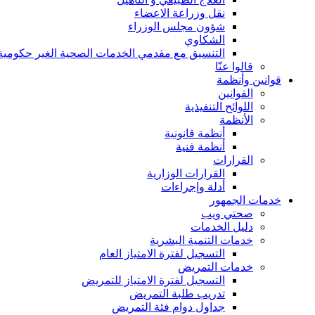
نقل وزراعة الاعضاء
شؤون مجلس الوزراء
الشكاوي
التنسيق مع مقدمي الخدمات الصحية الغير حكومية
قالوا عنّا
قوانين وأنظمة
القوانين
اللوائح التنفيذية
الأنظمة
أنظمة قانونية
أنظمة فنية
القرارات
القرارات الوزارية
أدلة وإجراءات
خدمات الجمهور
صحتي ويب
دليل الخدمات
خدمات التنمية البشرية
التسجيل لفترة الامتياز العام
خدمات التمريض
التسجيل لفترة الامتياز للتمريض
تدريب طلبة التمريض
جداول دوام فئة التمريض