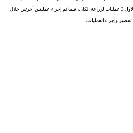
إلى ذلك، قال استشاري جراحة الأوعية الدموية وزراعة الكلى د.وليد مسعود إن العمليات استمرت على مدار يومين حيث تم إجراء في اليوم الأول 3 عمليات لزراعة الكلى، فيما تم إجراء عمليتين أخرتين خلال
 تحضير وإجراء العمليات.