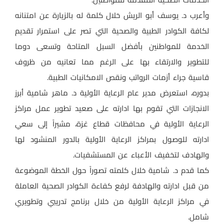
وأعرب د. يوسف أبو الريش خلال كلمة له بالزيارة عن امتنانه
لكافة الكوادر الطبية والصحية التي تصر على استمرار تقديم
الخدمة للمواطنين بأفضل السبل المتاحة وتسعى دوما
للتطوير والارتقاء بها على الرغم مما تعانيه من ظروف
قاسية جراء أزمات الرواتب ونقص الامكانيات الطبية.
بدوره، استعرض مدير عام الرعاية الأولية د. ماهر شامية أبرز
الانجازات التي تقوم بها ادارته على صعيد تطوير عمل مراكز
الرعاية الأولية في محافظات قطاع غزة، مشيراً إلى سعي
ادارته للوصول بمراكز الرعاية الأولية بالدور المنشود لها
والهادف لتخفيف الأعباء عن المستشفيات.
كما قدم د. شامية خلال كلمته تصوراً حول الخطة الموضوعة
من قبل ادارته والهادفة لرفع كفاءة الكوادر الصحية العاملة
في مراكز الرعاية الأولية من خلال برنامج تدريبي وتطويري
شامل.