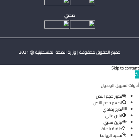
صحتي
جميع الحقوق محفوظة | وزارة الصحة الفلسطينية @ 2021
Skip to content
Ope
toolba
أدوات تسهيل الوصول
تكبير حجم النص
تصغير حجم النص
تدرج رمادي
تباين عالي
تباين سلبي
خلفية باهتة
تحديد الروابط