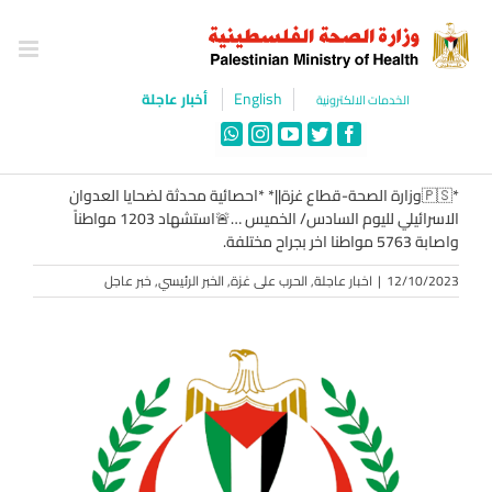
Ski
t
conten
English
أخبار عاجلة
الخدمات الالكترونية
WhatsApp
Instagram
YouTube
Twitter
Facebook
*🇵🇸وزارة الصحة-قطاع غزة||* *احصائية محدثة لضحايا العدوان
الاسرائيلي لليوم السادس/ الخميس …🚨استشهاد 1203 مواطناً
واصابة 5763 مواطنا اخر بجراح مختلفة.
12/10/2023
|
اخبار عاجلة
,
الحرب على غزة
,
الخبر الرئيسي
,
خبر عاجل