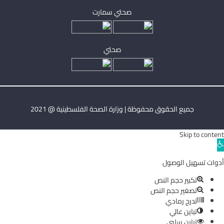
صحتي سمارت
صحتي
جميع الحقوق محفوظة | وزارة الصحة الفلسطينية @ 2021
Skip to content
Ope
toolba
أدوات تسهيل الوصول
تكبير حجم النص
تصغير حجم النص
تدرج رمادي
تباين عالي
تباين سلبي