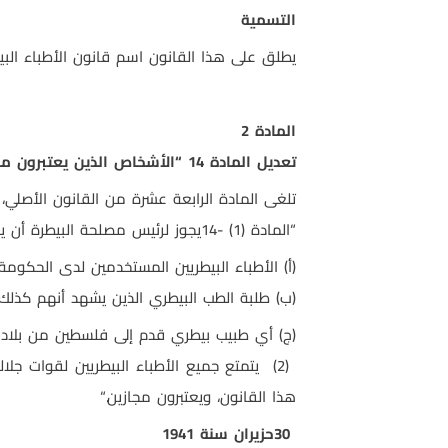
التسمية
يطلق على هذا القانون اسم قانون الأطباء البيطريين (المعدل) لسنة 1941، ويقرأ مع قانون الأطباء البيطريين، ا
المادة
2
تعديل المادة 14 “الأشخاص الذين يعتبرون مجازين
تلغى المادة الرابعة عشرة من القانون الأصلي، 
“
المادة
14- (1)
يجوز لرئيس مصلحة البيطرة أن 
(أ) الأطباء البيطريين المستخدمين لدى الحكومة 
)
ب) طلبة الطب البيطري الذين يشهد أنهم كذلك
(ج) أي طبيب بيطري قدم إلى فلسطين من بلاد أ
(2)
يتمتع جميع الأطباء البيطريين لقوات جلال
هذا القانون، ويعتبرون مجازين
“.
30
حزيران سنة 1941