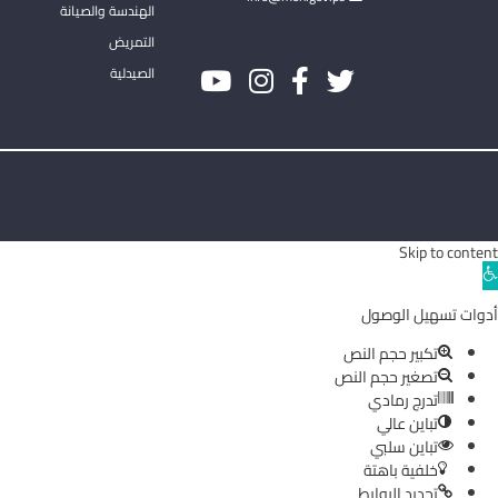
الهندسة والصيانة
التمريض
الصيدلية
Skip to content
Ope
toolba
أدوات تسهيل الوصول
تكبير حجم النص
تصغير حجم النص
تدرج رمادي
تباين عالي
تباين سلبي
خلفية باهتة
تحديد الروابط