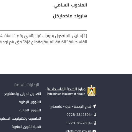
المندوب السامي
هارولد ماكمايكل
[1]
سارى المفعول بموجب قرار رئاسي رقم 1 لسنة 1994والذى يقضى باستمرار العمل فى القوانين والأنظمة والأوامر التي كانت سارية المفعول قبل تاريخ
الفلسطينية “الضفة الغربية وقطاع غزة” حتى يتم توحيد
الإدارات العامة
التعاون الدولي والمشاريع
الشؤون الإدارية
شارع الوحدة - غزة - فلسطين
الشؤون المالية
+9728-2847894
الحاسوب وتكنولوجيا المعلو
+9728-2847894
تنمية القوى البشرية
info@moh.gov.ps