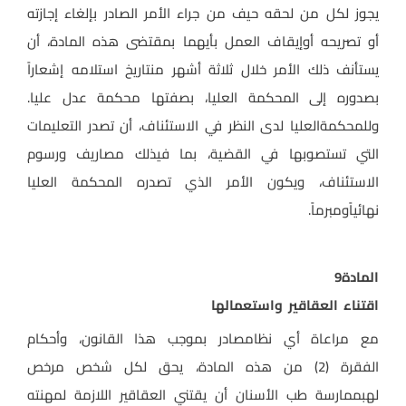
يجوز لكل من لحقه حيف من جراء الأمر الصادر بإلغاء إجازته
أو تصريحه أوإيقاف العمل بأيهما بمقتضى هذه المادة، أن
يستأنف ذلك الأمر خلال ثلاثة أشهر منتاريخ استلامه إشعاراً
بصدوره إلى المحكمة العليا، بصفتها محكمة عدل عليا.
وللمحكمةالعليا لدى النظر في الاستئناف، أن تصدر التعليمات
التي تستصوبها في القضية، بما فيذلك مصاريف ورسوم
الاستئناف، ويكون الأمر الذي تصدره المحكمة العليا
نهائياًومبرماً
.
المادة
9
اقتناء العقاقير واستعمالها
مع مراعاة أي نظامصادر بموجب هذا القانون، وأحكام
الفقرة (2) من هذه المادة، يحق لكل شخص مرخص
لهبممارسة طب الأسنان أن يقتني العقاقير اللازمة لمهنته