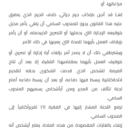
مراعاتها، أو
(هـ) قد أدين بارتكاب جرم جزائي، خلاف الجرم الذي ينطبق
عليه هذا القانون يجوز: للمندوب السامي أن يلغي بأمر مذيل
بتوقيعه الإجازة التي يحملها أو التصريح الذييحمله، أو أن يأمر
بإيقاف العمل بأيهما للمدة التي يعينها في ذلك الأمر
.
ويشترطفي ذلك أن لا يصدر أمر بإلغاء أية إجازة أو تصريح، أو
بتوقيف العمل بأيهما بمقتضىهذا الفقرة، إلا بعد أن تتاح
الفرصة للشخص الذي قدمت الشكوى بحقه لتقديم
لائحةكتابية يبسط فيها دفاعه، أو بعد أن يبسط دفاعه أمام
لجنة تتألف من المدير ومن أيأشخاص يسميهم المندوب
السامي
.
ترفع اللجنة المشار إليها في الفقرة (1) تقريراًكتابياً إلى
المندوب السامي
.
إيفاء بالغايات المقصودة من هذه المادة، يعتبر أيشخص أنه