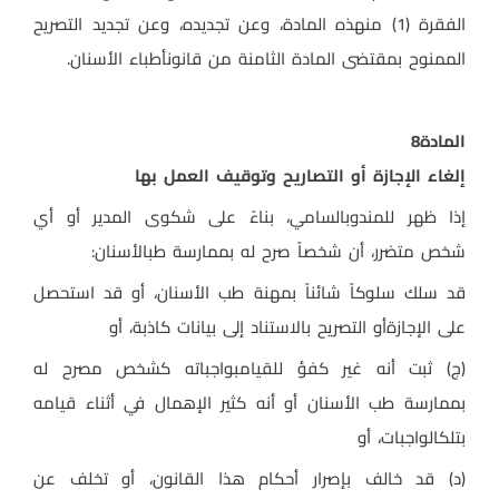
الفقرة (1) منهذه المادة، وعن تجديده، وعن تجديد التصريح
الممنوح بمقتضى المادة الثامنة من قانونأطباء الأسنان
.
المادة
8
إلغاء الإجازة أو التصاريح وتوقيف العمل بها
إذا ظهر للمندوبالسامي، بناءً على شكوى المدير أو أي
شخص متضرر، أن شخصاً صرح له بممارسة طبالأسنان
:
قد سلك سلوكاً شائناً بمهنة طب الأسنان، أو قد استحصل
على الإجازةأو التصريح بالاستناد إلى بيانات كاذبة، أو
(ج) ثبت أنه غير كفؤ للقيامبواجباته كشخص مصرح له
بممارسة طب الأسنان أو أنه كثير الإهمال في أثناء قيامه
بتلكالواجبات، أو
)
د) قد خالف بإصرار أحكام هذا القانون، أو تخلف عن