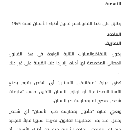
التسمية
يطلق على هذا القانوناسم قانون أطباء الأسنان لسنة 1945
المادة
2
التعاريف
يكون للألفاظوالعبارات التالية الواردة في هذا القانون
المعاني المخصصة لها أدناه، إلا إذا دلت القرينة على غير ذلك
: .
تعني عبارة "ميكانيكي الأسنان" أي شخص يقوم بصنع
الأسنانالاصطناعية أو لوازم الأسنان الأخرى حسب تعليمات
شخص مصرح له بممارسة طبالأسنان
.
وتعني عبارة "مأذون بممارسة طب الأسنان" أي شخص
يحمل، عند بدء العملبهذا القانون، تصريحاً سنوياً قابلاً للتجديد
منح له بمقتضى المادة الثامنة منقانون أطباء الأسنان، أو