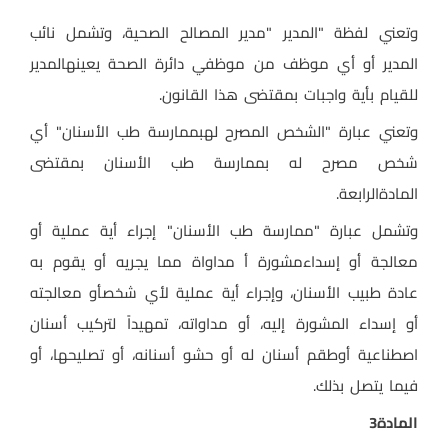
وتعني لفظة "المدير
"
مدير المصالح الصحية، وتشمل نائب
المدير أو أي موظف من موظفي دائرة الصحة يعينهالمدير
للقيام بأية واجبات بمقتضى هذا القانون
.
وتعني عبارة "الشخص المصرح لهبممارسة طب الأسنان" أي
شخص مصرح له بممارسة طب الأسنان بمقتضى
المادةالرابعة
.
وتشمل عبارة "ممارسة طب الأسنان" إجراء أية عملية أو
معالجة أو إسداءمشورة أ مداواة مما يجريه أو يقوم به
عادة طبيب الأسنان، وإجراء أية عملية لأي شخصأو معالجته
أو إسداء المشورة إليه، أو مداواته، تمهيداً لتركيب أسنان
اصطناعية أوطقم أسنان له أو حشو أسنانه، أو تصليحها، أو
فيما يتصل بذلك
.
المادة
3