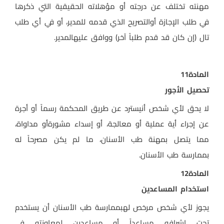
مهنته تختلف عن درجته أو مؤهلاته الحقيقية التي ذكرها
في طلب الإجازة أوالتصريح الذي قدمه للمدير، أو في أي طلب
تال (إن كان قد قدم طلباً آخر) ووافق عليهالمدير
.
المادة
11
تحصيل الأجور
لا يحق لأي شخص أنيسترد عن طريق المحكمة رسماً أو أجرة
عن إجراء أية عملية أو معالجة، أو إسداء مشورةأو مداواة،
مما يتصل بمهنة طب الأسنان، ما لم يكن مصرحاً له
بممارسة طب الأسنان
.
المادة
12
استخدام المساعدين
يجوز لأي شخص مرخص لهبممارسة طب الأسنان أن يستخدم
تحت إشرافه مساعداً أو مساعدين لمعاونته في