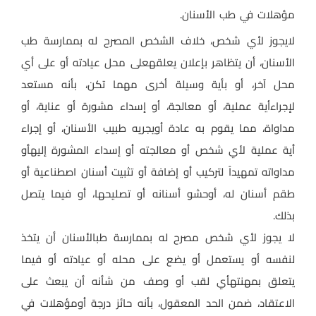
مؤهلات في طب الأسنان
.
لايجوز لأي شخص، خلاف الشخص المصرح له بممارسة طب
الأسنان، أن يتظاهر بإعلان يعلقهعلى محل عيادته أو على أي
محل آخر، أو بأية وسيلة أخرى مهما تكن، بأنه مستعد
لإجراءأية عملية، أو معالجة، أو إسداء مشورة أو عناية، أو
مداواة، مما يقوم به عادة أويجريه طبيب الأسنان، أو إجراء
أية عملية لأي شخص أو معالجته أو إسداء المشورة إليهأو
مداواته تمهيداً لتركيب أو إضافة أو تثبيت أسنان اصطناعية أو
طقم أسنان له، أوحشو أسنانه أو تصليحها، أو فيما يتصل
بذلك
.
لا يجوز لأي شخص مصرح له بممارسة طبالأسنان أن يتخذ
لنفسه أو يستعمل أو يضع على محله أو عيادته أو فيما
يتعلق بمهنتهأي لقب أو وصف من شأنه أن يبعث على
الاعتقاد، ضمن الحد المعقول، بأنه حائز درجة أومؤهلات في