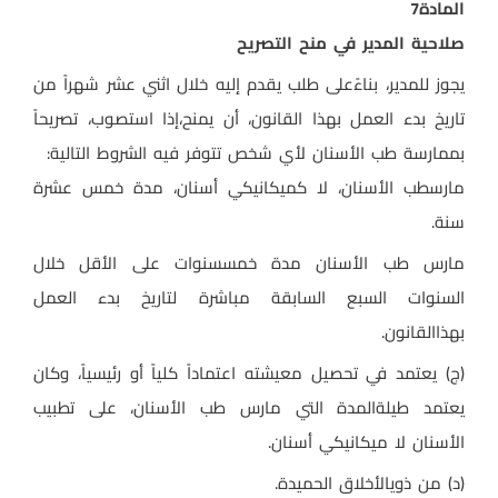
المادة
7
صلاحية المدير في منح التصريح
يجوز للمدير، بناءًعلى طلب يقدم إليه خلال اثني عشر شهراً من
تاريخ بدء العمل بهذا القانون، أن يمنح،إذا استصوب، تصريحاً
بممارسة طب الأسنان لأي شخص تتوفر فيه الشروط التالية
:
مارسطب الأسنان، لا كميكانيكي أسنان، مدة خمس عشرة
سنة
.
مارس طب الأسنان مدة خمسسنوات على الأقل خلال
السنوات السبع السابقة مباشرة لتاريخ بدء العمل
بهذاالقانون
.
(ج) يعتمد في تحصيل معيشته اعتماداً كلياً أو رئيسياً، وكان
يعتمد طيلةالمدة التي مارس طب الأسنان، على تطبيب
الأسنان لا ميكانيكي أسنان
.
)
د) من ذويالأخلاق الحميدة
.