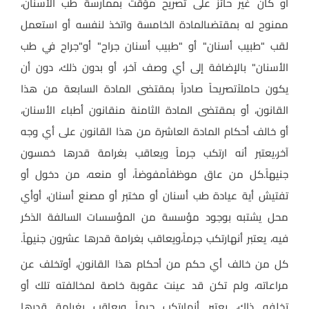
أو كان غير حائز على تصريح مؤقت بممارسة طب الأسنان،
ممنوح له بمقتضىالمادة الخامسة واتخذ لنفسه أو استعمل
لقب "طبيب أسنان" أو "طبيب أسنان جراح" أو
"
جراح في طب
الأسنان" بالإضافة إلى أي وصف آخر، أو بدون ذلك، دون أن
يكون حاملاًتصريحاً صادراً بمقتضى المادة السابعة من هذا
القانون، أو بمقتضى المادة الثامنة منقانون أطباء الأسنان،
أو خالف أحكام المادة العاشرة من هذا القانون على أي وجه
آخر،يعتبر أنه ارتكب جرماً ويعاقب بغرامة قدرها خمسون
جنيهاً
.
كل من عاق موظفاًمفوضاً، أو منعه، من دخول أو
تفتيش أية عيادة طب أسنان أو مختبر أو مصنع أسنان، أوأي
محل يشتبه بوجود مؤسسة من المؤسسات السالفة الذكر
فيه، يعتبر أنهارتكب جرماً،ويعاقب بغرامة قدرها عشرون جنيهاً
.
كل من خالف أي حكم من أحكام هذا القانون، أوتخلف عن
مراعاته، ولم تكن قد عينت عقوبة خاصة لمخالفته تلك أو
تخلفه ذاك، يعتبر أنهارتكب جرماً ويعاقب بغرامة قدرها