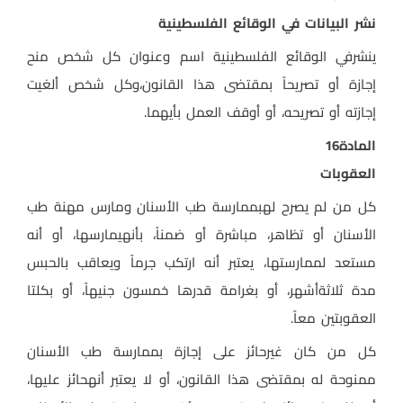
نشر البيانات في الوقائع الفلسطينية
ينشرفي الوقائع الفلسطينية اسم وعنوان كل شخص منح
إجازة أو تصريحاً بمقتضى هذا القانون،وكل شخص ألغيت
إجازته أو تصريحه، أو أوقف العمل بأيهما
.
المادة
16
العقوبات
كل من لم يصرح لهبممارسة طب الأسنان ومارس مهنة طب
الأسنان أو تظاهر، مباشرة أو ضمناً، بأنهيمارسها، أو أنه
مستعد لممارستها، يعتبر أنه ارتكب جرماً ويعاقب بالحبس
مدة ثلاثةأشهر، أو بغرامة قدرها خمسون جنيهاً، أو بكلتا
العقوبتين معاً
.
كل من كان غيرحائز على إجازة بممارسة طب الأسنان
ممنوحة له بمقتضى هذا القانون، أو لا يعتبر أنهحائز عليها،