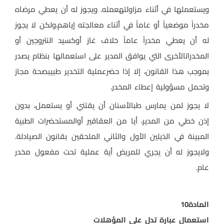
ويستعملها في أثناء مزاولتهعمله. ويجوز له أن يعطي مرضاه
مخدراً موضعياً أو عاماً في أثناء معالجته إياهم،ولكن لا يجوز
له أن يعطي مخدراً عاماً خلاف غاز أوكسيد النتروجين أو
المخدراتالأخرى التي يوافق المدير على استعمالها بنظام يصدر
بموجب هذا القانون، إلا إذا حضرعملية التخدير طبيبصحة مجاز
وتحمل مسؤولية إعطاء المخدر
.
لا يجوز لمن يمارس طبالأسنان أن يقتني أو يستعمل، بدون
إذن خطي من المدير، أيا من العقاقير أوالمستحضرات الطبية
المبينة في الذيلين الأول والثاني الملحقين بقانون الصيادلة.
ولايجوز له أن يجري للمريض أية عملية تحت مفعول مخدر
عام
.
المادة
10
استعمال عبارة تدل على المؤهلات