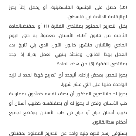
(هـ) حصل على الجنسية الفلسطينية، أو يحمل إذناً يجيز
لهالإقامة الدائمة في فلسطين
.
يظل التصريح الممنوح بمقتضى الفقرة (1) أو بمقتضىالمادة
الثامنة من قانون أطباء الأسنان، معمولاً به حتى اليوم
الحادي والثلاثين منشهر كانون الأول الذي يلي تاريخ بدء
العمل بهذا القانون، وعندئذ ينتهي العمل به،إلا إذا جدد
بمقتضى الفقرة (3) من هذه المادة
.
يجوز للمدير، بمحض إرادته، أنيجدد أي تصريح كهذا لمدد لا تزيد
الواحدة منها على اثني عشر شهراً
.
يجوز لحاملالتصريح المذكور أن يصف نفسه كمأذون بممارسة
طب الأسنان، ولكن لا يجوز له أن يصفنفسه كطبيب أسنان أو
طبيب أسنان جراح أو جراح في طب الأسنان، ويخضع لجميع
أحكام هذاالقانون
.
يستوفى رسم قدره جنيه واحد عن التصريح الممنوح بمقتضى