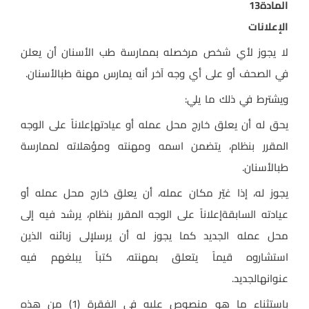
المادة
13
الإعلانات
لا يجوز لأي شخص مرخصله بممارسة طب الأسنان أن يعلن
في الصحف أو على أي وجه آخر أنه يمارس مهنة طبالأسنان
.
ويشترط في ذلك ما يلي
:
يحق له أن يعلق خارج محل عمله أو عيادتهإعلاناً على الوجه
المقرر بنظام، يتضمن اسمه ومهنته ومؤهلاته لممارسة
طبالأسنان
.
يجوز له، إذا غيّر مكان عمله، أن يعلق خارج محل عمله أو
عيادته السابقةإعلاناً على الوجه المقرر بنظام، يرشد فيه إلى
محل عمله الجديد كما يجوز له أن يرسلإلى زبائنه الذين
استشاروه قيماً يتعلق بمهنته، كتباً يبلغهم فيه
عنوانهالجديد
.
باستثناء ما هو منصوص عليه في الفقرة (1) من هذه