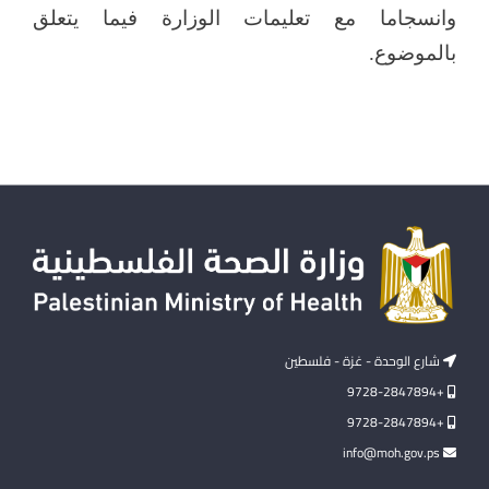
وانسجاما مع تعليمات الوزارة فيما يتعلق
بالموضوع.
شارع الوحدة - غزة - فلسطين
+9728-2847894
+9728-2847894
info@moh.gov.ps