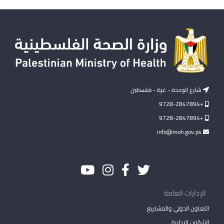
شارع الوحدة - غزة - فلسطين
+9728-2847894
+9728-2847894
info@moh.gov.ps
الإدارات العامة
التعاون الدولي والمشاريع
الشؤون الإدارية