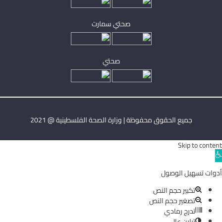
صحتي سمارت
صحتي
جميع الحقوق محفوظة | وزارة الصحة الفلسطينية @ 2021
Skip to content
Ope
toolba
أدوات تسهيل الوصول
تكبير حجم النص
تصغير حجم النص
تدرج رمادي
تباين عالي