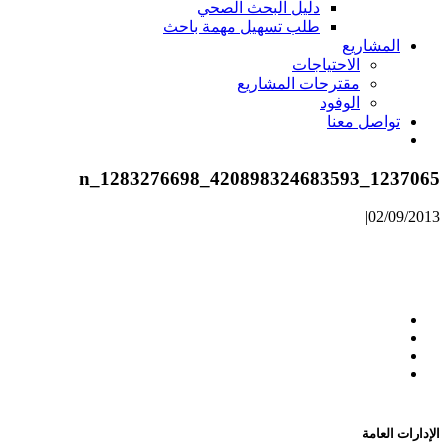
دليل البحث الصحي
طلب تسهيل مهمة باحث
المشاريع
الاحتياجات
مقترحات المشاريع
الوفود
تواصل معنا
1237065_420898324683593_1283276698_n
|
02/09/2013
الإدارات العامة