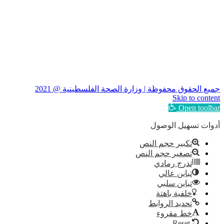
جميع الحقوق محفوظة | وزارة الصحة الفلسطينية @ 2021
Skip to content
Open toolbar
أدوات تسهيل الوصول
تكبير حجم النص
تصغير حجم النص
تدرج رمادي
تباين عالي
تباين سلبي
خلفية باهتة
تحديد الروابط
خط مقروء
Reset