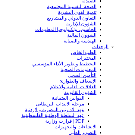
الصيدلة
الصحة النفسية المجتمعية
تنمية القوى البشرية
التعاون الدولي والمشاريع
الشؤون الإدارية
الحاسوب وتكنولوجيا المعلومات
الشؤون المالية
الهندسة والصيانة
الوحدات
الطب الخاص
المختبرات
التخطيط وتطوير الأداء المؤسسي
المعلومات الصحية
التأمين الصحي
الإسعاف والطوارئ
العلاقات العامة والاعلام
الشؤون القانونية
القوانين العثمانية
مرحلة الانتداب البريطانى
عهد الادارتين المصرية والاردنية
عهد السلطة الوطنية الفلسطينية
PDF | قرارت وزارية
الانشاءات والتجهيزات
التصوير الطبي