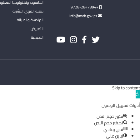
الحاسوب وتكنولوجيا المعلو
+9728-2847894
تنمية القوى البشرية
info@moh.gov.ps
الهندسة والصيانة
التمريض
الصيدلية
Skip to content
Ope
toolba
أدوات تسهيل الوصول
تكبير حجم النص
تصغير حجم النص
تدرج رمادي
تباين عالي