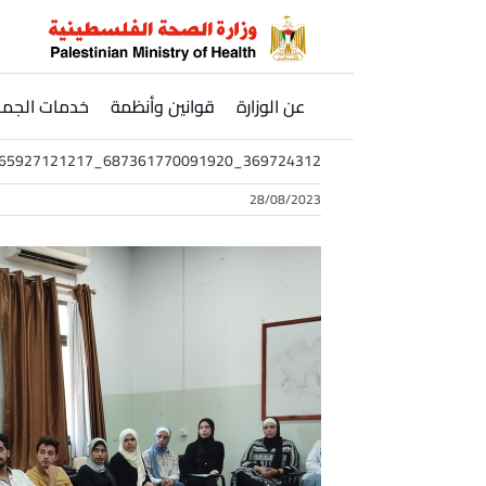
Ski
t
conten
عن الوزارة
قوانين وأنظمة
خدمات الجمه
369724312_687361770091920_8215919665927121217_n
28/08/2023