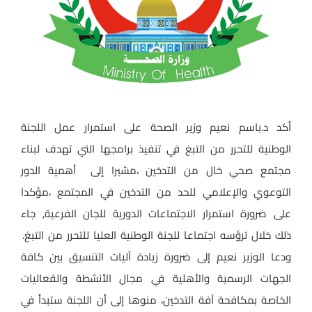
أكد د.باسم نعيم وزير الصحة على استمرار عمل اللجنة
الوطنية للتحرر من التبغ في تنفيذ برامجها التي تهدف لبناء
مجتمع صحي خال من التدخين ،مشيرا إلى أهمية الدور
التوعوي والإعلامي للحد من التدخين في المجتمع ،مؤكدا
على ضرورة استمرار الاجتماعات الدورية للجان الفرعية, جاء
ذلك خلال ترؤسه اجتماعا للجنة الوطنية العليا للتحرر من التبغ.
ودعا الوزير نعيم إلى ضرورة زيادة آليات التنسيق بين كافة
الجهات الرسمية والأهلية في مجال الأنشطة والفعاليات
الخاصة بمكافحة آفة التدخين، منوها إلى أن اللجنة ستبدأ في