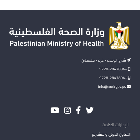
شارع الوحدة - غزة - فلسطين
+9728-2847894
+9728-2847894
info@moh.gov.ps
الإدارات العامة
التعاون الدولي والمشاريع