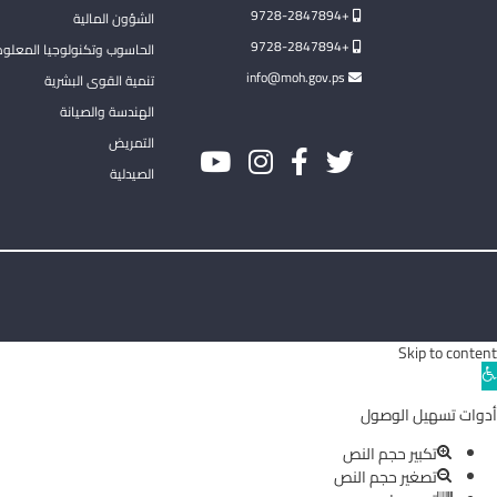
+9728-2847894
الشؤون المالية
+9728-2847894
الحاسوب وتكنولوجيا المعلو
info@moh.gov.ps
تنمية القوى البشرية
الهندسة والصيانة
التمريض
الصيدلية
Skip to content
Ope
toolba
أدوات تسهيل الوصول
تكبير حجم النص
تصغير حجم النص