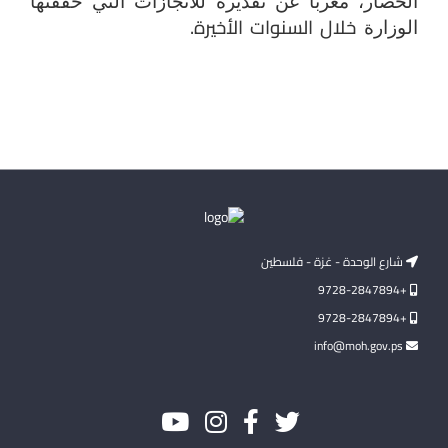
الحصار، معربا عن تقديره للانجازات التي حققتها
خلال السنوات الأخيرة.
الوزارة
شارع الوحدة - غزة - فلسطين
+9728-2847894
+9728-2847894
info@moh.gov.ps