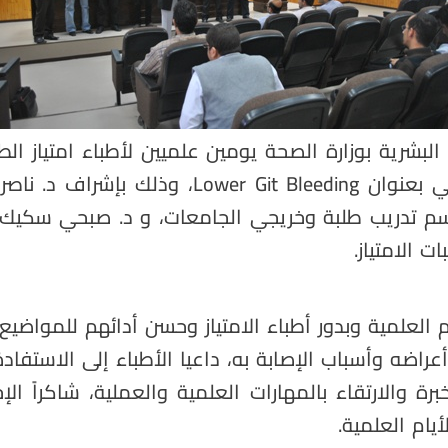
البشرية بوزارة الصحة يومين علميين لأطباء امتياز ال
ني بعنوان
Lower Git Bleeding
، وذلك بإشراف د. ناصر
قسم تدريب طلبة وخريجي الجامعات، و د. صبحي سكي
 الامتياز.
ام العلمية وبدور أطباء الامتياز وحسن أدائهم للمواضي
اضه وأسباب الإصابة به، داعيا الأطباء إلى الاستفاد
برة والارتقاء بالمهارات العلمية والعملية، شاكراً
ام العلمية.