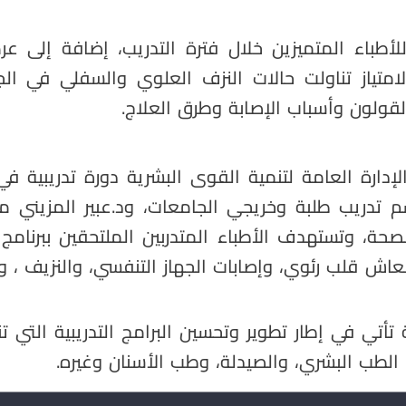
 للأطباء المتميزين خلال فترة التدريب، إضافة إلى
امتياز تناولت حالات النزف العلوي والسفلي في ا
قولون وأسباب الإصابة وطرق العلاج.
ة العامة لتنمية القوى البشرية دورة تدريبية في ا
 تدريب طلبة وخريجي الجامعات، ود.عبير المزيني م
حة، وتستهدف الأطباء المتدربين الملتحقين ببرنامج ا
اش قلب رئوي، وإصابات الجهاز التنفسي، والنزيف ، وت
 تأتي في إطار تطوير وتحسين البرامج التدريبية التي ت
لطب البشري، والصيدلة، وطب الأسنان وغيره.