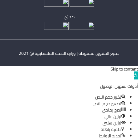
صحتي
جميع الحقوق محفوظة | وزارة الصحة الفلسطينية @ 2021
Skip to content
Ope
toolba
أدوات تسهيل الوصول
تكبير حجم النص
تصغير حجم النص
تدرج رمادي
تباين عالي
تباين سلبي
خلفية باهتة
تحديد الروابط