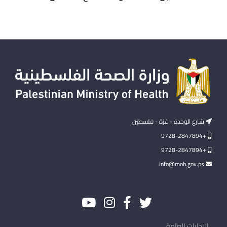
شارع الوحدة - غزة - فلسطين
+9728-2847894
+9728-2847894
info@moh.gov.ps
الإدارات العامة