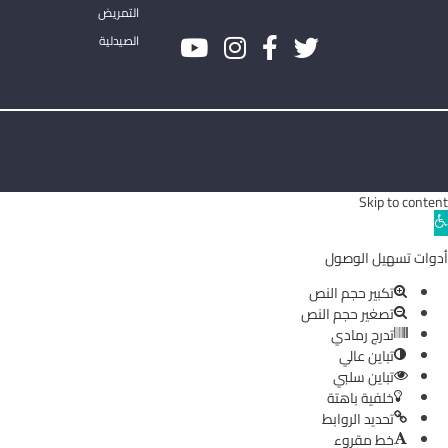
التمريض
الصيدلية
Skip to content
Ope
toolba
أدوات تسهيل الوصول
تكبير حجم النص
تصغير حجم النص
تدرج رمادي
تباين عالي
تباين سلبي
خلفية باهتة
تحديد الروابط
خط مقروء