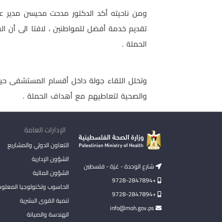
ومن ناحيته أكد الدكتور مدحت محيسن مدير عام 
تقديم خدمة أفضل للمواطنين ، لافتا الى أن ال
الحملة .
وتخلل اللقاء جولة داخل أقسام المستشفى حيث 
والصحية لتعاطيهم مع أهداف الحملة .
الإدارات العامة
التعاون الدولي والمشاريع
الشؤون الإدارية
شارع الوحدة - غزة - فلسطين
الشؤون المالية
+9728-2847894
الحاسوب وتكنولوجيا المعلو
+9728-2847894
تنمية القوى البشرية
info@moh.gov.ps
الهندسة والصيانة