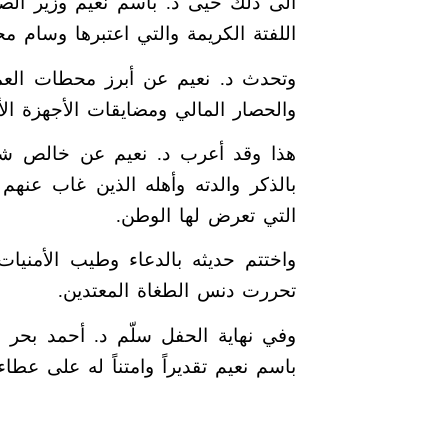
الى ذلك حيى د. باسم نعيم وزير الصح
اللفتة الكريمة والتي اعتبرها وسام م
وتحدث د. نعيم عن أبرز محطات العم
والحصار المالي ومضايقات الأجهزة الأمن
هذا وقد أعرب د. نعيم عن خالص شكر
بالذكر والدته وأهله الذين غاب عنه
التي تعرض لها الوطن.
واختتم حديثه بالدعاء وطيب الأمنيا
تحررت دنس الطغاة المعتدين.
وفي نهاية الحفل سلّم د. أحمد بحر ا
باسم نعيم تقديراً وامتناً له على عطا