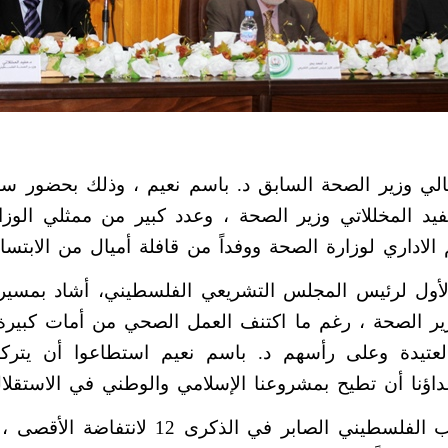
عالي وزير الصحة السابق د. باسم نعيم ، وذلك بحضور سعا
د المخللاتي وزير الصحة ، وعدد كبير من ممثلي الوز
لاداري لوزارة الصحة ووفداً من قافلة أميال من الابتساما
لأول لرئيس المجلس التشريعي الفلسطيني، أشاد بمسيرة
ر الصحة ، رغم ما اكتنف العمل الصحي من أمات كبيرة ك
لعتيدة وعلى
رأسهم د. باسم نعيم استطاعوا أن يتركو
داؤنا أن تطيح بمشروعنا الإسلامي والوطني في الاستقلا
واستغل د. بحر المناسبة ليحيي الشعب الفلسط