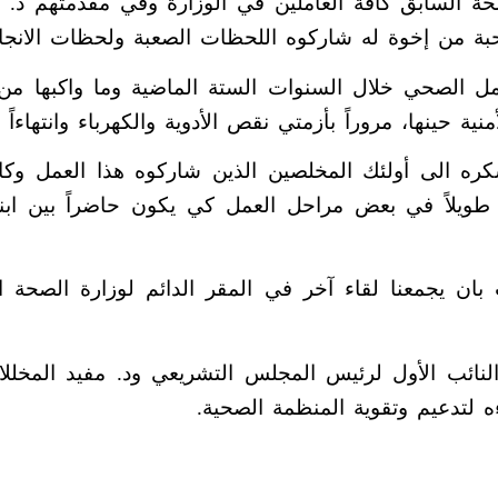
ة السابق كافة العاملين في الوزارة وفي مقدمتهم د. 
حبة من إخوة له شاركوه اللحظات الصعبة ولحظات الانجاز
ل الصحي خلال السنوات الستة الماضية وما واكبها من 
ية حينها، مروراً بأزمتي نقص الأدوية والكهرباء وانتهاءا
ه الى أولئك المخلصين الذين شاركوه هذا العمل وكانو
م طويلاً في بعض مراحل العمل كي يكون حاضراً بين اب
ت بان يجمعنا لقاء آخر في المقر الدائم لوزارة الصحة
لنائب الأول لرئيس المجلس التشريعي ود. مفيد المخللات
ءه لتدعيم وتقوية المنظمة الصحية.