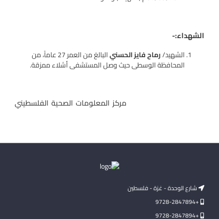
الشهداء:-
الشهيد/
رماح فايز الحسني
البالغ من العمر 27 عاماً، من
المحافظة الوسطى حيث وصل المستشفى أشلاء ممزقة.
مركز المعلومات الصحية الفلسطيني
شارع الوحدة - غزة - فلسطين
+9728-2847894
+9728-2847894