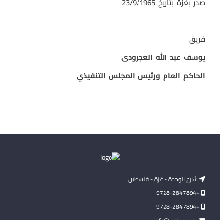
صدر بغزة بتاريخ 23/9/1965
فريق
يوسف عبد الله العجرودى
الحاكم العام ورئيس المجلس التنفيذي
شارع الوحدة - غزة - فلسطين
+9728-2847894
+9728-2847894