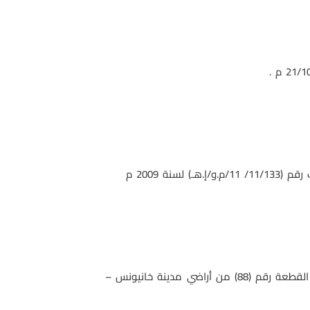
تخصيص قطعة الأرض الحكومية البالغ مساحتها (3 دونمات)– ثلاثة دونمات – الواقعة في أرض القسيمة رقم (2) من القطعة رقم (88) من أراضي مدينة خانيونس –