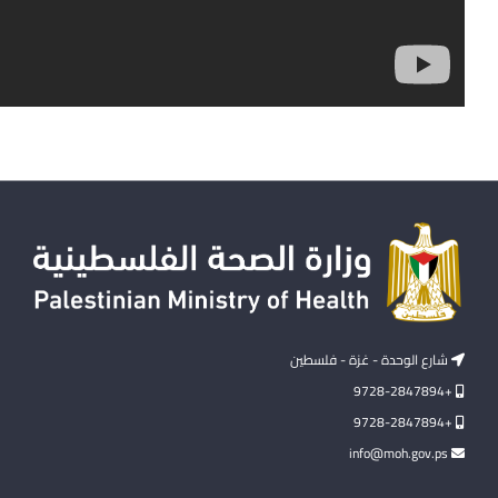
شارع الوحدة - غزة - فلسطين
+9728-2847894
+9728-2847894
info@moh.gov.ps