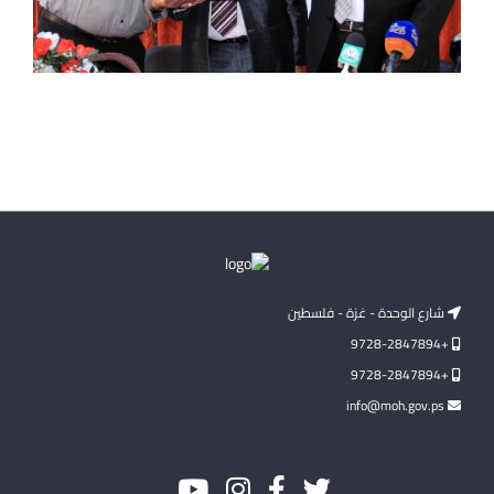
شارع الوحدة - غزة - فلسطين
+9728-2847894
+9728-2847894
info@moh.gov.ps