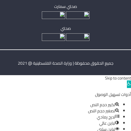
صحتي سمارت
صحتي
جميع الحقوق محفوظة | وزارة الصحة الفلسطينية @ 2021
Skip to content
Ope
toolba
أدوات تسهيل الوصول
تكبير حجم النص
تصغير حجم النص
تدرج رمادي
تباين عالي
تباين سلبي