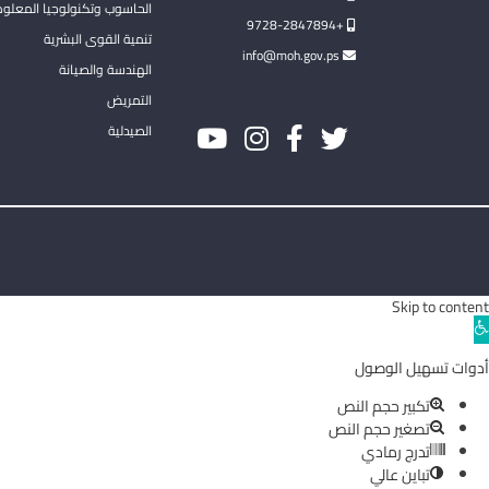
الحاسوب وتكنولوجيا المعلو
+9728-2847894
تنمية القوى البشرية
info@moh.gov.ps
الهندسة والصيانة
التمريض
الصيدلية
Skip to content
Ope
toolba
أدوات تسهيل الوصول
تكبير حجم النص
تصغير حجم النص
تدرج رمادي
تباين عالي