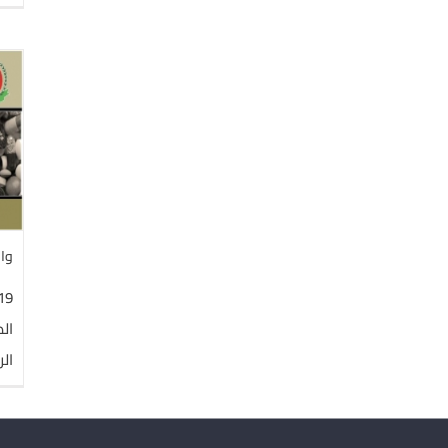
واق
19
الص
ال