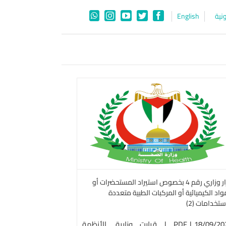
نية
English
WhatsApp
Instagram
YouTube
Twitter
Facebook
قرار وزا
أو المواد الكيميائية أ
الاستخدا
PDF | قرارت وزارية
الأ
القانون
قرار وزاري رقم 4 بخصوص استيراد المستحضرات أو
واد الكيميائية أو المركبات الطبية متعددة
ستخدامات (2)
18/09/20
|
PDF | قرارت وزارية
,
الأنظمة