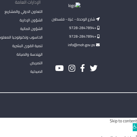
الإدارات العامة
التعاون الدولي والمشاريع
شارع الوحدة - غزة - فلسطين
الشؤون الإدارية
+9728-2847894
الشؤون المالية
+9728-2847894
الحاسوب وتكنولوجيا المعلو
info@moh.gov.ps
تنمية القوى البشرية
الهندسة والصيانة
التمريض
الصيدلية
Skip to content
Ope
toolba