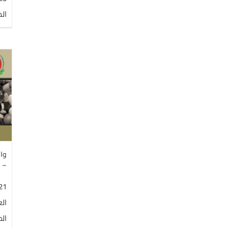
الص
واق
– 
21
ال
الط