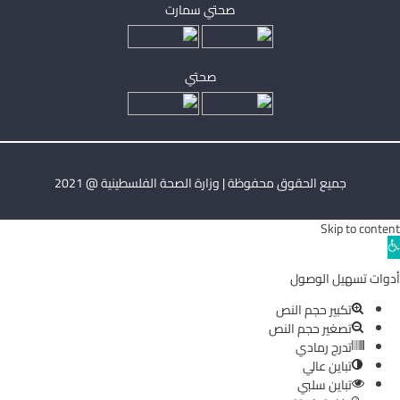
صحتي سمارت
صحتي
جميع الحقوق محفوظة | وزارة الصحة الفلسطينية @ 2021
Skip to content
Ope
toolba
أدوات تسهيل الوصول
تكبير حجم النص
تصغير حجم النص
تدرج رمادي
تباين عالي
تباين سلبي