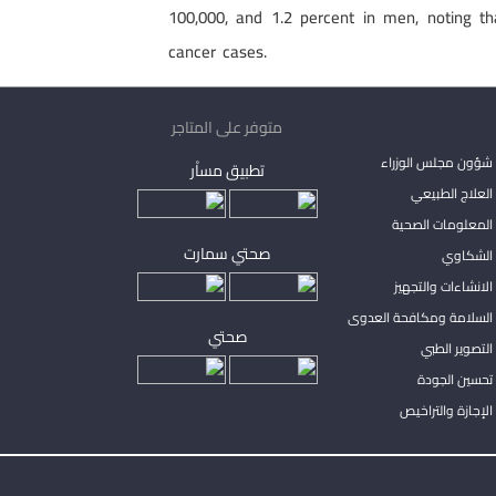
100,000, and 1.2 percent in men, noting t
cancer cases.
متوفر على المتاجر
شؤون مجلس الوزراء
تطبيق مساْر
لعلاج الطبيعي
المعلومات الصحية
صحتي سمارت
الشكاوي
لانشاءات والتجهيز
السلامة ومكافحة العدوى
صحتي
لتصوير الطبي
تحسين الجودة
لإجازة والتراخيص