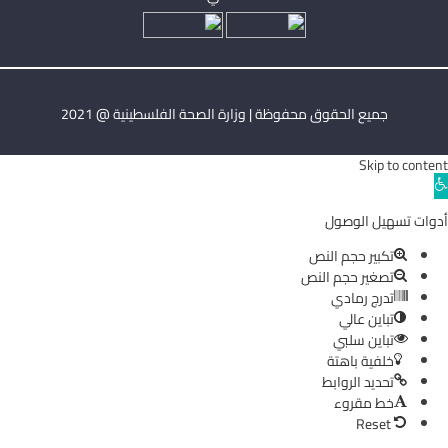
جميع الحقوق محفوظة | وزارة الصحة الفلسطينية @ 2021
Skip to content
Ope
toolba
أدوات تسهيل الوصول
تكبير حجم النص
تصغير حجم النص
تدرج رمادي
تباين عالي
تباين سلبي
خلفية باهتة
تحديد الروابط
خط مقروء
Reset