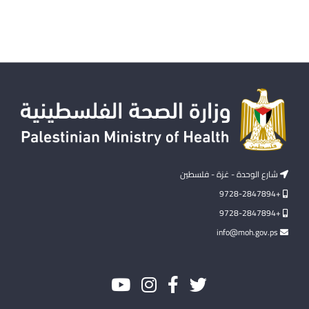
شارع الوحدة - غزة - فلسطين
+9728-2847894
+9728-2847894
info@moh.gov.ps