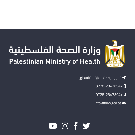
شارع الوحدة - غزة - فلسطين
+9728-2847894
+9728-2847894
info@moh.gov.ps