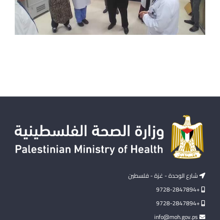
شارع الوحدة - غزة - فلسطين
+9728-2847894
+9728-2847894
info@moh.gov.ps