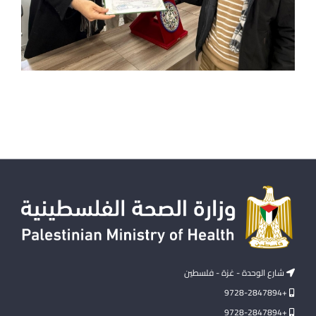
شارع الوحدة - غزة - فلسطين
+9728-2847894
+9728-2847894