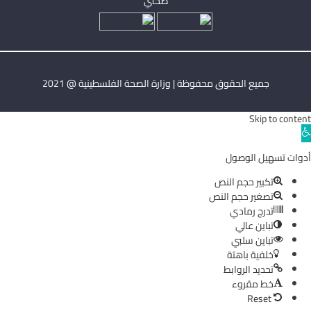
صحتي
جميع الحقوق محفوظة | وزارة الصحة الفلسطينية @ 2021
Skip to content
Ope
toolba
أدوات تسهيل الوصول
تكبير حجم النص
تصغير حجم النص
تدرج رمادي
تباين عالي
تباين سلبي
خلفية باهتة
تحديد الروابط
خط مقروء
Reset