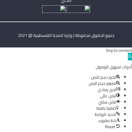
صحتي
جميع الحقوق محفوظة | وزارة الصحة الفلسطينية @ 2021
Skip to content
Ope
toolba
أدوات تسهيل الوصول
تكبير حجم النص
تصغير حجم النص
تدرج رمادي
تباين عالي
تباين سلبي
خلفية باهتة
تحديد الروابط
خط مقروء
Reset