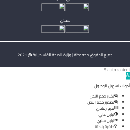
صحتي
جميع الحقوق محفوظة | وزارة الصحة الفلسطينية @ 2021
Skip to content
Ope
toolba
أدوات تسهيل الوصول
تكبير حجم النص
تصغير حجم النص
تدرج رمادي
تباين عالي
تباين سلبي
خلفية باهتة