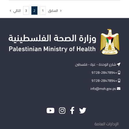
السابق
التالي
3
2
1
شارع الوحدة - غزة - فلسطين
+9728-2847894
+9728-2847894
info@moh.gov.ps
الإدارات العامة