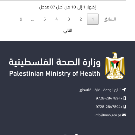
إظهار 1 إلى 10 من أصل 87 مدخل
السابق
1
2
3
4
5
…
9
التالي
شارع الوحدة - غزة - فلسطين
+9728-2847894
+9728-2847894
info@moh.gov.ps